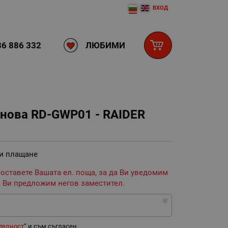
ВХОД
ЛЮБИМИ
6 886 332
нова RD-GWP01 - RAIDER
 и плащане
 оставете Вашата ел. поща, за да Ви уведомим
 Ви предложим негов заместител.
телност
“ и съм съгласен.