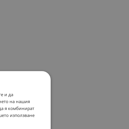
е и да
нето на нашия
 да я комбинират
ашето използване