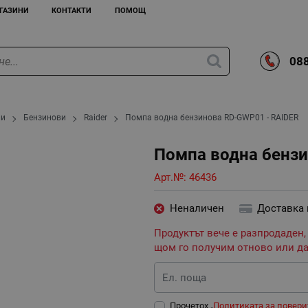
ГАЗИНИ
КОНТАКТИ
ПОМОЩ
088
пи
Бензинови
Raider
Помпа водна бензинова RD-GWP01 - RAIDER
Помпа водна бензи
Арт.№:
46436
Неналичен
Доставка
Продуктът вече е разпродаден,
щом го получим отново или да
Ел. поща
Прочетох „
Политиката за повери