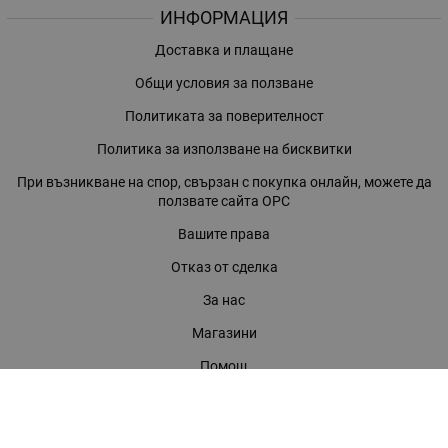
ИНФОРМАЦИЯ
Доставка и плащане
Общи условия за ползване
Политиката за поверителност
Политика за използване на бисквитки
При възникване на спор, свързан с покупка онлайн, можете да
ползвате сайта ОРС
Вашите права
Отказ от сделка
За нас
Магазини
Помощ
Карта на сайта
Контакти