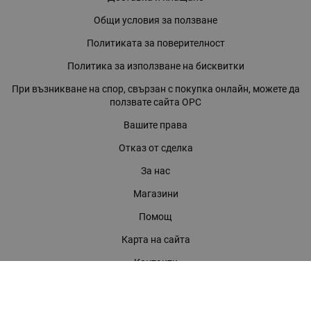
Общи условия за ползване
Политиката за поверителност
Политика за използване на бисквитки
При възникване на спор, свързан с покупка онлайн, можете да
ползвате сайта ОРС
Вашите права
Отказ от сделка
За нас
Магазини
Помощ
Карта на сайта
Контакти
КОНТАКТИ