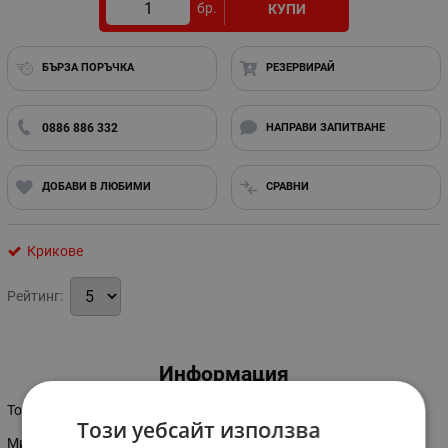
бр.
КУПИ
БЪРЗА ПОРЪЧКА
РЕЗЕРВИРАЙ
0886 886 332
НАПРАВИ ЗАПИТВАНЕ
ДОБАВИ В ЛЮБИМИ
СРАВНИ
Крикове
Рейтинг:
Информация
Товароподемност-10 тона
Този уебсайт използва
Минимална височина--230 мм.