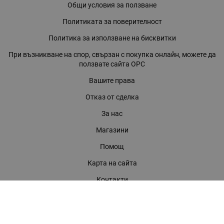
Общи условия за ползване
Политиката за поверителност
Политика за използване на бисквитки
При възникване на спор, свързан с покупка онлайн, можете да
ползвате сайта ОРС
Вашите права
Отказ от сделка
За нас
Магазини
Помощ
Карта на сайта
Контакти
КОНТАКТИ