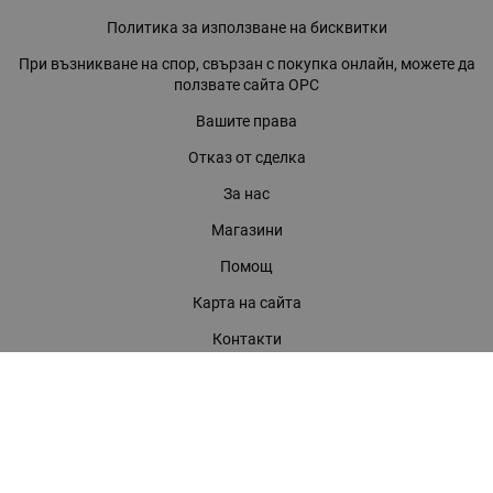
Политика за използване на бисквитки
При възникване на спор, свързан с покупка онлайн, можете да
ползвате сайта ОРС
Вашите права
Отказ от сделка
За нас
Магазини
Помощ
Карта на сайта
Контакти
КОНТАКТИ
БАГИРА ООД
гр. Стара Загора, бул. "Патриарх Евтимий" 39