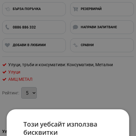
БЪРЗА ПОРЪЧКА
РЕЗЕРВИРАЙ
0886 886 332
НАПРАВИ ЗАПИТВАНЕ
ДОБАВИ В ЛЮБИМИ
СРАВНИ
Улуци, тръби и консумативи: Консумативи, Метални
Улуци
АМЦ МЕТАЛ
Рейтинг:
Характеристики
Този уебсайт използва
бисквитки
Улуци, тръби и консумативи