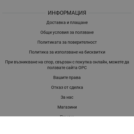
ИНФОРМАЦИЯ
Доставка и плащане
Общи условия за ползване
Политиката за поверителност
Политика за използване на бисквитки
При възникване на спор, свързан с покупка онлайн, можете да
ползвате сайта ОРС
Вашите права
Отказ от сделка
За нас
Магазини
Помощ
Карта на сайта