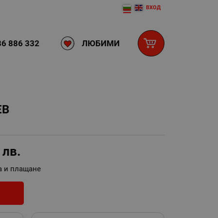
ВХОД
ЛЮБИМИ
6 886 332
ЕВ
0
лв.
а и плащане
И