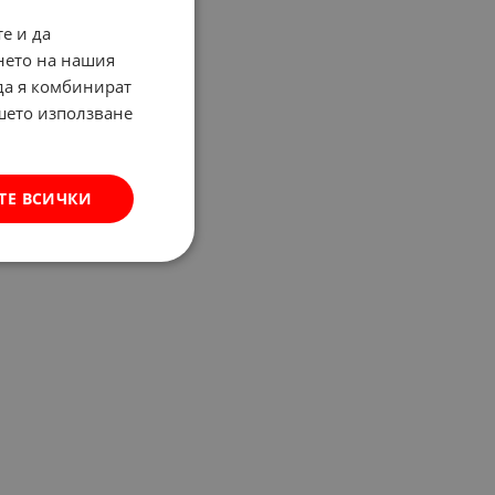
е и да
нето на нашия
 да я комбинират
ашето използване
ТЕ ВСИЧКИ