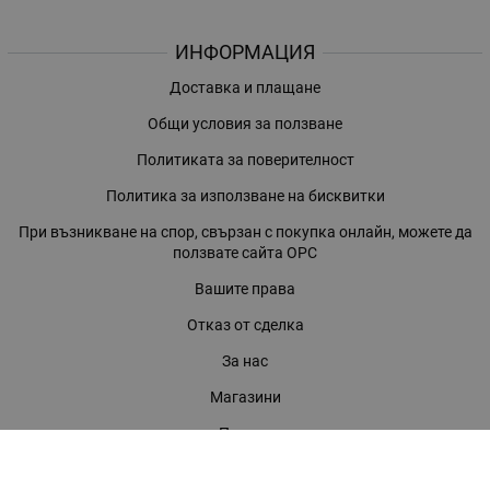
ИНФОРМАЦИЯ
Доставка и плащане
Общи условия за ползване
Политиката за поверителност
Политика за използване на бисквитки
При възникване на спор, свързан с покупка онлайн, можете да
ползвате сайта ОРС
Вашите права
Отказ от сделка
За нас
Магазини
Помощ
Карта на сайта