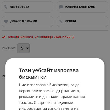
0886 886 332
НАПРАВИ ЗАПИТВАНЕ
ДОБАВИ В ЛЮБИМИ
СРАВНИ
Поводи, каишки, нашийници и наморници
Рейтинг:
Информация
Този уебсайт използва
бисквитки
Размер-3 см.
Ние използваме бисквитки, за да
персонализираме съдържанието,
рекламите и да анализираме нашия
трафик. Също така споделяме
информация за използването на