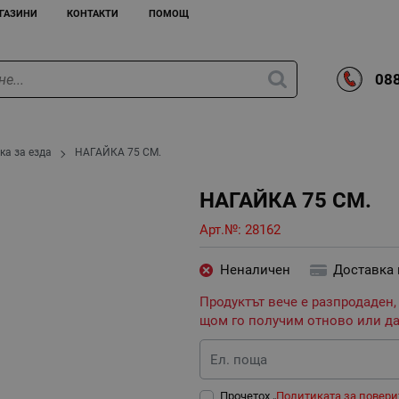
ГАЗИНИ
КОНТАКТИ
ПОМОЩ
088
ка за езда
НАГАЙКА 75 СМ.
НАГАЙКА 75 СМ.
Арт.№:
28162
Неналичен
Доставка
Продуктът вече е разпродаден,
щом го получим отново или да
Ел. поща
Прочетох „
Политиката за повери