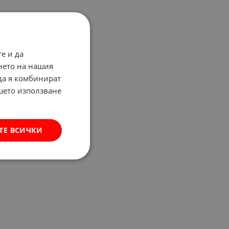
е и да
нето на нашия
 да я комбинират
ашето използване
ТЕ ВСИЧКИ