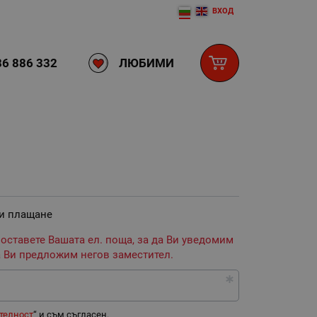
ВХОД
ЛЮБИМИ
6 886 332
 и плащане
 оставете Вашата ел. поща, за да Ви уведомим
 Ви предложим негов заместител.
телност
“ и съм съгласен.