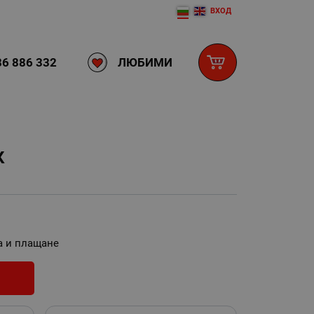
ВХОД
ЛЮБИМИ
6 886 332
К
а и плащане
И