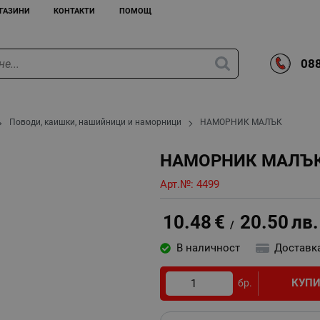
ГАЗИНИ
КОНТАКТИ
ПОМОЩ
088
Поводи, каишки, нашийници и наморници
НАМОРНИК МАЛЪК
НАМОРНИК МАЛЪ
Арт.№:
4499
10.48
€
20.50
лв.
/
В наличност
Доставк
КУП
бр.