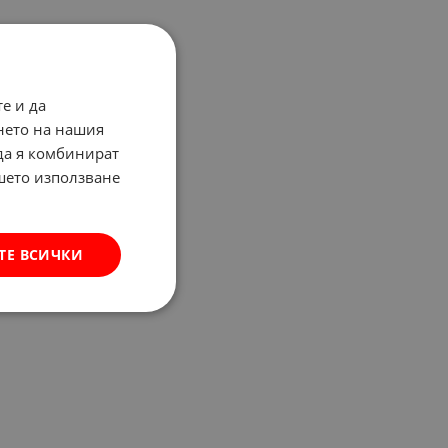
е и да
нето на нашия
 да я комбинират
ашето използване
ТЕ ВСИЧКИ