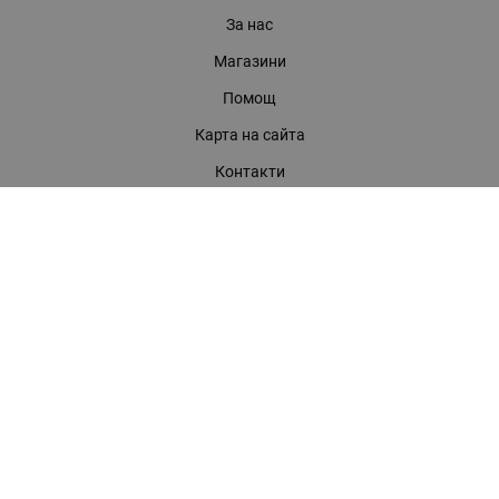
За нас
Магазини
Помощ
Карта на сайта
Контакти
КОНТАКТИ
БАГИРА ООД
гр. Стара Загора, бул. "Патриарх Евтимий" 39
Телефони:
0899 919 917
- Информация
(042) 613 389
- Факс
0886 886 332
- Онлайн магазин
E-mail:
online:at:bagira.bg
МЕТОДИ НА ПЛАЩАНЕ