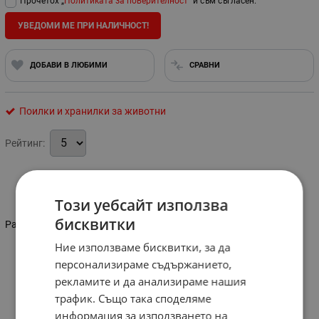
Прочетох „
Политиката за поверителност
“ и съм съгласен.
УВЕДОМИ МЕ ПРИ НАЛИЧНОСТ!
ДОБАВИ В ЛЮБИМИ
СРАВНИ
Поилки и хранилки за животни
Рейтинг:
Информация
Този уебсайт използва
бисквитки
Размер-1/2"
Ние използваме бисквитки, за да
персонализираме съдържанието,
рекламите и да анализираме нашия
трафик. Също така споделяме
информация за използването на