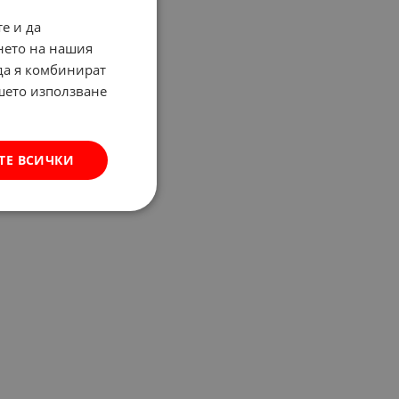
е и да
нето на нашия
 да я комбинират
ашето използване
ТЕ ВСИЧКИ