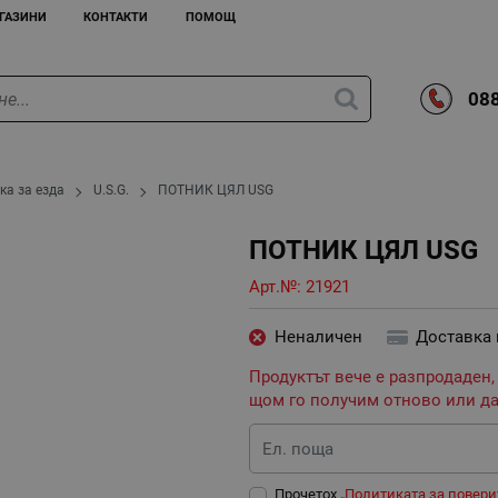
ГАЗИНИ
КОНТАКТИ
ПОМОЩ
088
ка за езда
U.S.G.
ПОТНИК ЦЯЛ USG
ПОТНИК ЦЯЛ USG
Арт.№:
21921
Неналичен
Доставка
Продуктът вече е разпродаден,
щом го получим отново или да
Ел. поща
Прочетох „
Политиката за повери