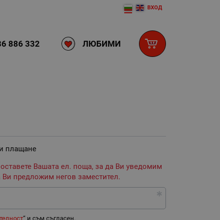
ВХОД
ЛЮБИМИ
6 886 332
 и плащане
 оставете Вашата ел. поща, за да Ви уведомим
 Ви предложим негов заместител.
телност
“ и съм съгласен.