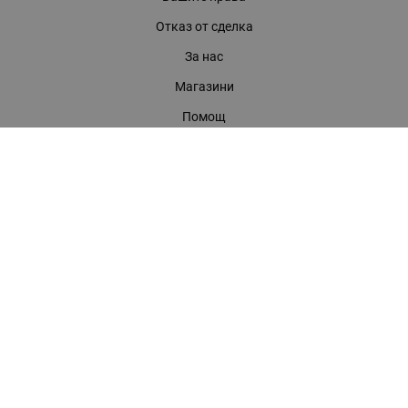
Отказ от сделка
За нас
Магазини
Помощ
Карта на сайта
Контакти
КОНТАКТИ
БАГИРА ООД
гр. Стара Загора, бул. "Патриарх Евтимий" 39
Телефони:
0899 919 917
- Информация
(042) 613 389
- Факс
0886 886 332
- Онлайн магазин
E-mail:
online:at:bagira.bg