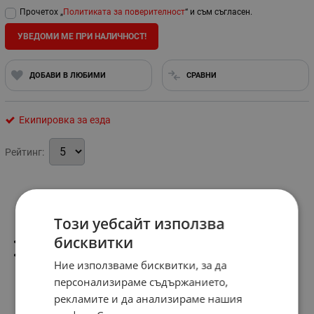
Прочетох „
Политиката за поверителност
“ и съм съгласен.
УВЕДОМИ МЕ ПРИ НАЛИЧНОСТ!
ДОБАВИ В ЛЮБИМИ
СРАВНИ
Екипировка за езда
Рейтинг:
Информация
Този уебсайт използва
бисквитки
Чифт
Размер-7 и 9 см.
Ние използваме бисквитки, за да
персонализираме съдържанието,
рекламите и да анализираме нашия