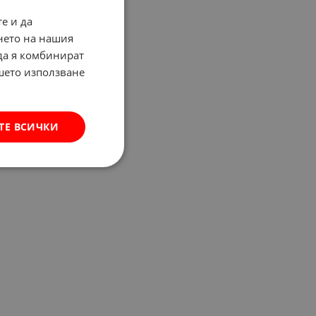
е и да
нето на нашия
 да я комбинират
ашето използване
ТЕ ВСИЧКИ