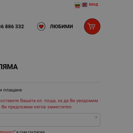
ВХОД
ЛЮБИМИ
6 886 332
ОЛЯМА
 и плащане
 оставете Вашата ел. поща, за да Ви уведомим
 Ви предложим негов заместител.
телност
“ и съм съгласен.