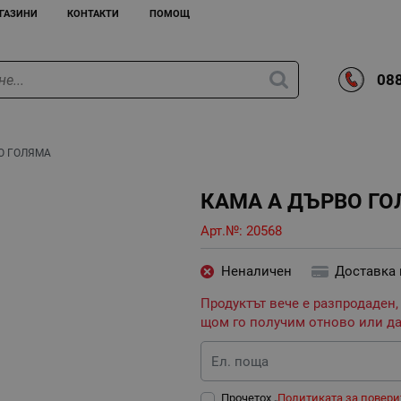
ГАЗИНИ
КОНТАКТИ
ПОМОЩ
088
О ГОЛЯМА
КАМА А ДЪРВО Г
Арт.№:
20568
Неналичен
Доставка
Продуктът вече е разпродаден,
щом го получим отново или да
Ел. поща
Прочетох „
Политиката за повери