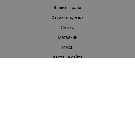
Вашите права
Отказ от сделка
За нас
Магазини
Помощ
Карта на сайта
Контакти
КОНТАКТИ
БАГИРА ООД
гр. Стара Загора, бул. "Патриарх Евтимий" 39
Телефони:
0899 919 917
- Информация
(042) 613 389
- Факс
0886 886 332
- Онлайн магазин
E-mail:
online:at:bagira.bg