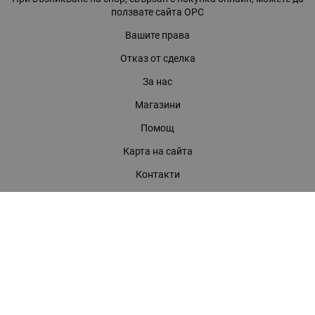
ползвате сайта ОРС
Вашите права
Отказ от сделка
За нас
Магазини
Помощ
Карта на сайта
Контакти
КОНТАКТИ
БАГИРА ООД
гр. Стара Загора, бул. "Патриарх Евтимий" 39
Телефони:
0899 919 917
- Информация
(042) 613 389
- Факс