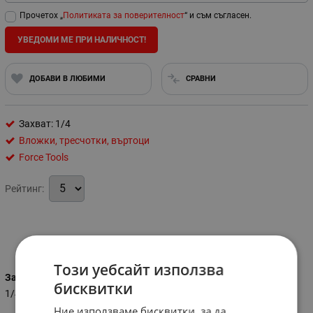
Прочетох „
Политиката за поверителност
“ и съм съгласен.
УВЕДОМИ МЕ ПРИ НАЛИЧНОСТ!
ДОБАВИ В ЛЮБИМИ
СРАВНИ
Захват: 1/4
Вложки, тресчотки, въртоци
Force Tools
Рейтинг:
Характеристики
Този уебсайт използва
Захват
бисквитки
1/4
Ние използваме бисквитки, за да