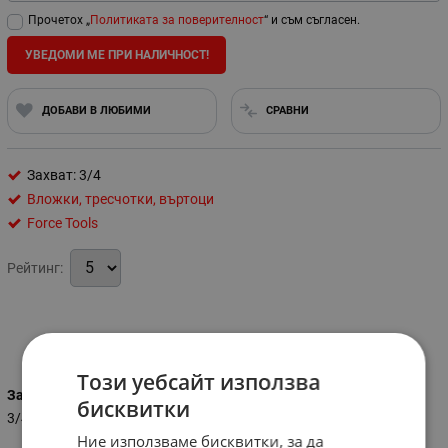
Прочетох „
Политиката за поверителност
“ и съм съгласен.
УВЕДОМИ МЕ ПРИ НАЛИЧНОСТ!
ДОБАВИ В ЛЮБИМИ
СРАВНИ
Захват: 3/4
Вложки, тресчотки, въртоци
Force Tools
Рейтинг:
Характеристики
Този уебсайт използва
Захват
бисквитки
3/4
Ние използваме бисквитки, за да