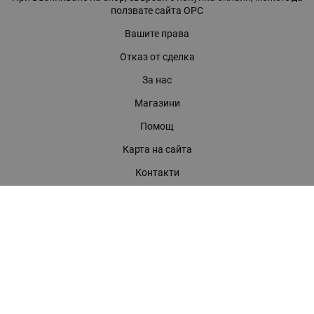
ползвате сайта ОРС
Вашите права
Отказ от сделка
За нас
Магазини
Помощ
Карта на сайта
Контакти
КОНТАКТИ
БАГИРА ООД
гр. Стара Загора, бул. "Патриарх Евтимий" 39
Телефони:
0899 919 917
- Информация
(042) 613 389
- Факс
0886 886 332
- Онлайн магазин