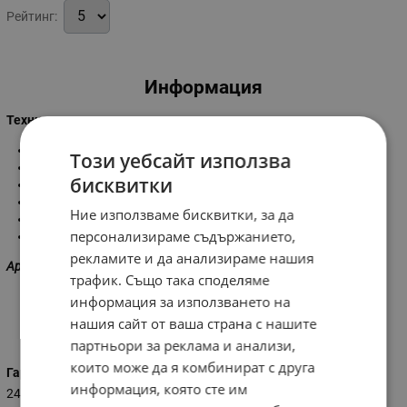
Рейтинг:
Информация
Технически характеристики:
Мощност:
510 W
Този уебсайт използва
Захранващо напрежение:
220 V / 50 Hz
бисквитки
Дължина на въжето:
6 - 12м
Диаметър на въжето:
3,2 мм
Ние използваме бисквитки, за да
Максимален товарs ролка:
250 кг
персонализираме съдържанието,
Максимален товар без ролка:
125 кг
рекламите и да анализираме нашия
Артикулът е с 2 години гаранция!
трафик. Също така споделяме
информация за използването на
нашия сайт от ваша страна с нашите
Характеристики
партньори за реклама и анализи,
които може да я комбинират с друга
Гаранция (месеци)
информация, която сте им
24