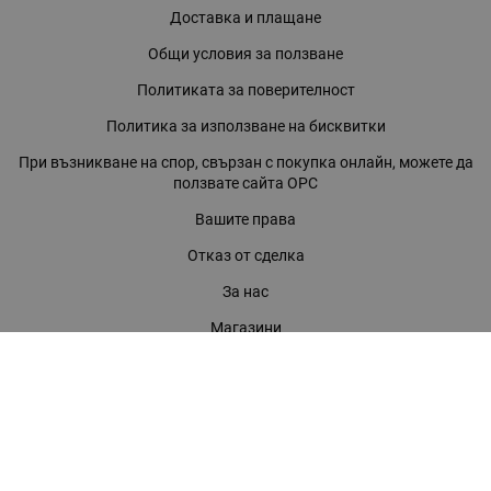
Доставка и плащане
Общи условия за ползване
Политиката за поверителност
Политика за използване на бисквитки
При възникване на спор, свързан с покупка онлайн, можете да
ползвате сайта ОРС
Вашите права
Отказ от сделка
За нас
Магазини
Помощ
Карта на сайта
Контакти