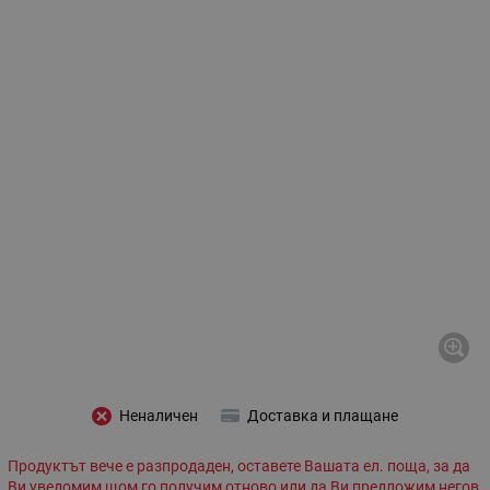
Неналичен
Доставка и плащане
Продуктът вече е разпродаден, оставете Вашата ел. поща, за да
Ви уведомим щом го получим отново или да Ви предложим негов