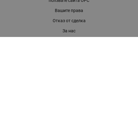
ползвате сайта ОРС
Вашите права
Отказ от сделка
За нас
Магазини
Помощ
Карта на сайта
Контакти
КОНТАКТИ
БАГИРА ООД
гр. Стара Загора, бул. "Патриарх Евтимий" 39
Телефони:
0899 919 917
- Информация
(042) 613 389
- Факс
0886 886 332
- Онлайн магазин