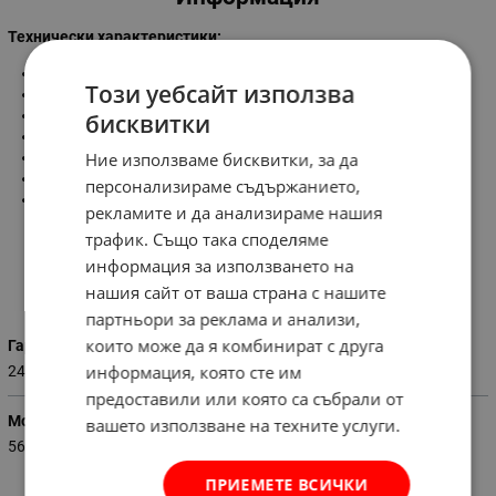
Технически характеристики:
Мощност:
600W
Този уебсайт използва
Рязане под ъгъл:
45°
Захранващо напрежение:
220V/50Hz
бисквитки
Обороти на празен ход :
2800об./мин.
Ние използваме бисквитки, за да
Размер на диска:
180 мм
Дълбочина на рязане:
35 мм
персонализираме съдържанието,
Размер на плота:
385 х 395 мм
рекламите и да анализираме нашия
трафик. Също така споделяме
информация за използването на
Характеристики
нашия сайт от ваша страна с нашите
партньори за реклама и анализи,
които може да я комбинират с друга
Гаранция (месеци)
информация, която сте им
24
предоставили или която са събрали от
Мощност (W)
вашето използване на техните услуги.
560
ПРИЕМЕТЕ ВСИЧКИ