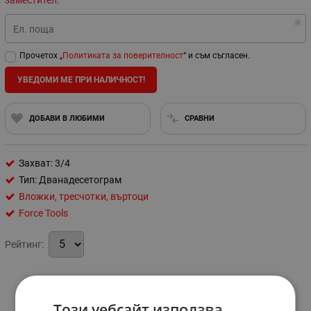
заместител.
Ел. поща
Прочетох „
Политиката за поверителност
“ и съм съгласен.
УВЕДОМИ МЕ ПРИ НАЛИЧНОСТ!
ДОБАВИ В ЛЮБИМИ
СРАВНИ
Захват: 3/4
Тип: Дванадесетограм
Вложки, тресчотки, въртоци
Force Tools
Рейтинг:
Характеристики
Този уебсайт използва