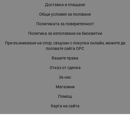
Доставка и плащане
Общи условия за ползване
Политиката за поверителност
Политика за използване на бисквитки
При възникване на спор, свързан с покупка онлайн, можете да
ползвате сайта ОРС
Вашите права
Отказ от сделка
За нас
Магазини
Помощ
Карта на сайта
Контакти