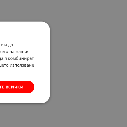
е и да
нето на нашия
 да я комбинират
ашето използване
ТЕ ВСИЧКИ