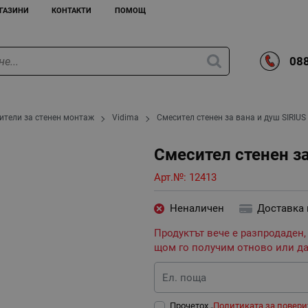
ГАЗИНИ
КОНТАКТИ
ПОМОЩ
088
ители за стенен монтаж
Vidima
Смесител стенен за вана и душ SIRIUS 
Смесител стенен за
Арт.№:
12413
Неналичен
Доставка
Продуктът вече е разпродаден,
щом го получим отново или да
Ел. поща
Прочетох „
Политиката за повери