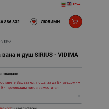
ВХОД
ЛЮБИМИ
6 886 332
- VIDIMA
 вана и душ SIRIUS - VIDIMA
 и плащане
 оставете Вашата ел. поща, за да Ви уведомим
 Ви предложим негов заместител.
телност
“ и съм съгласен.