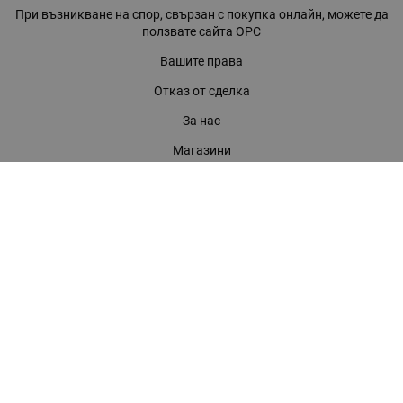
При възникване на спор, свързан с покупка онлайн, можете да
ползвате сайта ОРС
Вашите права
Отказ от сделка
За нас
Магазини
Помощ
Карта на сайта
Контакти
КОНТАКТИ
БАГИРА ООД
гр. Стара Загора, бул. "Патриарх Евтимий" 39
Телефони:
0899 919 917
- Информация