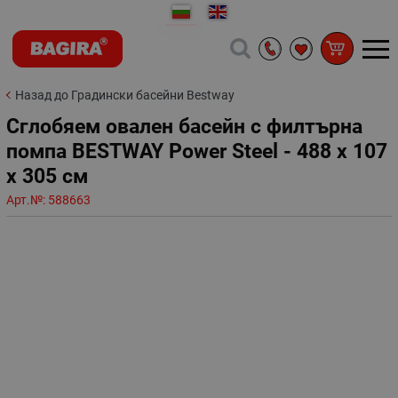
Назад до Градински басейни Bestway
Сглобяем овален басейн с филтърна
помпа BESTWAY Power Steel - 488 х 107
х 305 см
Арт.№:
588663