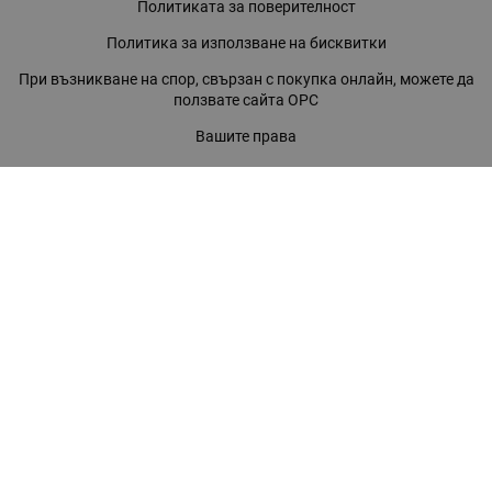
Политиката за поверителност
Политика за използване на бисквитки
При възникване на спор, свързан с покупка онлайн, можете да
ползвате сайта ОРС
Вашите права
Отказ от сделка
За нас
Магазини
Помощ
Карта на сайта
Контакти
КОНТАКТИ
БАГИРА ООД
гр. Стара Загора, бул. "Патриарх Евтимий" 39