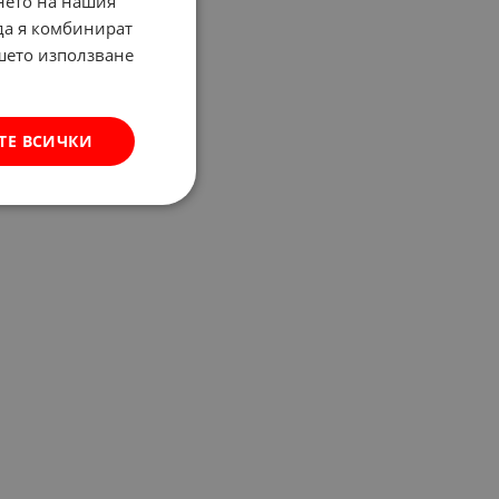
нето на нашия
 да я комбинират
ашето използване
ТЕ ВСИЧКИ