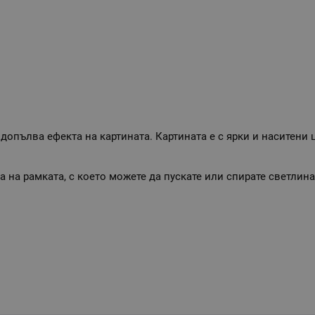
 допълва ефекта на картината. Картината е с ярки и наситени
а на рамката, с което можете да пускате или спирате светлина