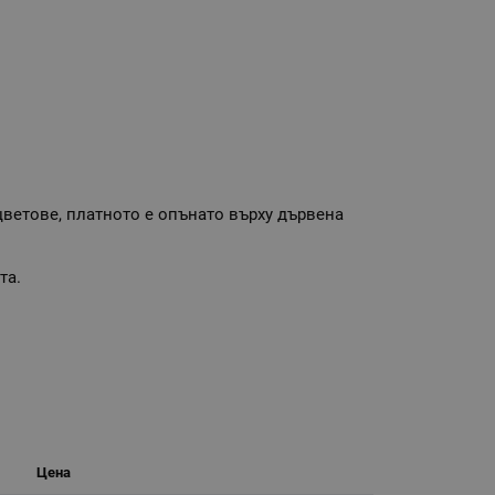
 цветове, платното е опънато върху дървена
та.
Цена