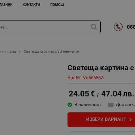
ГАЗИНИ
КОНТАКТИ
ПОМОЩ
088
ни и пана
Светеща картина с 3D елементи
Светеща картина с
Арт.№:
Vo566862
24.05
€
47.04
лв.
/
В наличност
Доставк
ИЗБЕРИ ВАРИАНТ