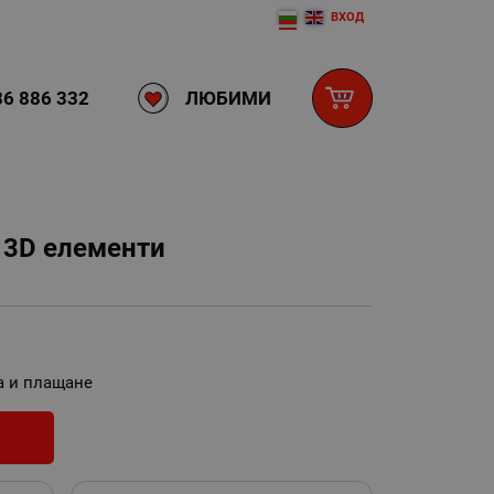
ВХОД
ЛЮБИМИ
6 886 332
 3D елементи
а и плащане