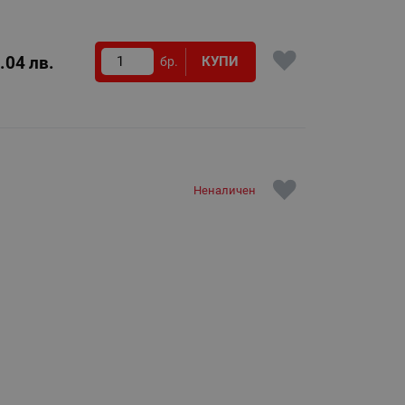
КУПИ
.04
лв.
бр.
Неналичен