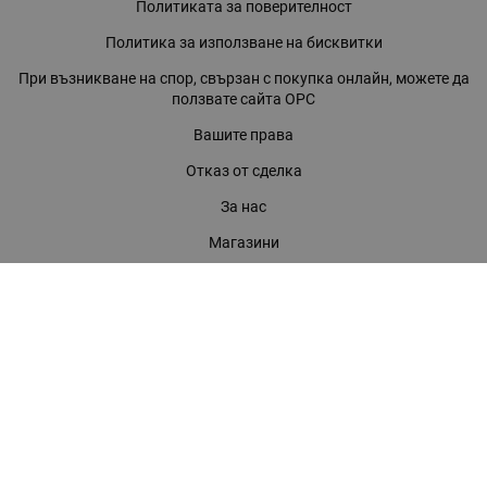
Политиката за поверителност
Политика за използване на бисквитки
При възникване на спор, свързан с покупка онлайн, можете да
ползвате сайта ОРС
Вашите права
Отказ от сделка
За нас
Магазини
Помощ
Карта на сайта
Контакти
КОНТАКТИ
БАГИРА ООД
гр. Стара Загора, бул. "Патриарх Евтимий" 39