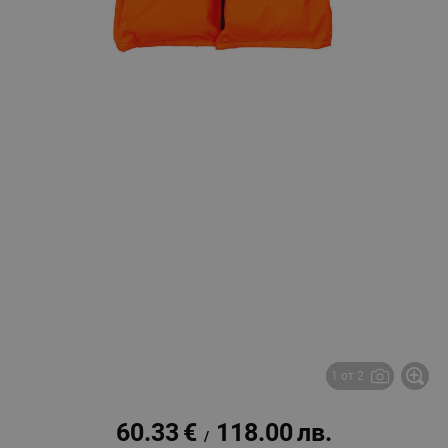
1 от 2
60.33
€
118.00
лв.
/