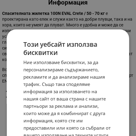
Информация
Спасителната жилетка 100N EVAL Crete / 50 - 70 кг
е
проектирана като елек и служи както на добри плувци, така и на
хора, които не умеят да плуват. Много е удобна и може да се
използва продължително време дори при лоши метеорологични
условия. При необходимост, защитната яка поддържа
главата над и извън водата, осигурявайки на ползвателя ѝ
Този уебсайт използва
сигурна позиция без никакви усилия. Снабдена е с цип, колан,
бисквитки
свирка и светлоотразителни ленти SOLAS. Детските модели имат
колан, който преминава между краката.
Ние използваме бисквитки, за да
персонализираме съдържанието,
Всички използвани материали за производството на
спасителната жилетка са в съответствие с европейския стандарт
рекламите и да анализираме нашия
EN ISO 12402-4.
трафик. Също така споделяме
информация за използването на
Цвят:
оранжев
Размер: от
50 кг
до
70 кг
нашия сайт от ваша страна с нашите
партньори за реклама и анализи,
които може да я комбинират с друга
информация, която сте им
Характеристики
предоставили или която са събрали от
вашето използване на техните услуги.