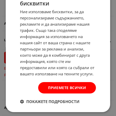
бисквитки
Стъклена кутия LAV - малка
Сравни
Ние използваме бисквитки, за да
персонализираме съдържанието,
585263
рекламите и да анализираме нашия
трафик. Също така споделяме
информация за използването на
3.60
€
7.04
лв.
/
нашия сайт от ваша страна с нашите
партньори за реклама и анализи,
които може да я комбинират с друга
бр.
КУПИ
информация, която сте им
предоставили или която са събрали от
Бърза поръчка
вашето използване на техните услуги.
Резервирай
ПРИЕМЕТЕ ВСИЧКИ
Стъклена кутия LAV - голяма
Сравни
ПОКАЖЕТЕ ПОДРОБНОСТИ
585262