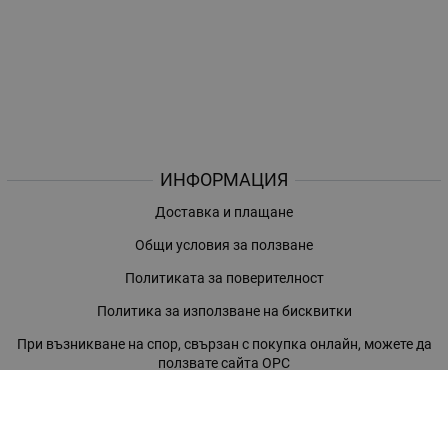
ИНФОРМАЦИЯ
Доставка и плащане
Общи условия за ползване
Политиката за поверителност
Политика за използване на бисквитки
При възникване на спор, свързан с покупка онлайн, можете да
ползвате сайта ОРС
Вашите права
Отказ от сделка