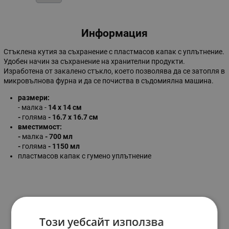
Информация
Стъклена кутия за съхранение с пластмасов капак с уплътнение.
Удобен начин за съхранение на хранителни продукти.
Изработена от закалено стъкло, което позволява да се затопля в
микровълнова фурна и да се почиства в съдомиялна машина.
размери:
- малка -
14 х 14 см
-
голяма
- 16.7 х 16.7 см
вместимост:
-
малка
- 700 мл
-
голяма
- 1150 мл
пластмасов капак с гумено уплътнение
Избери вариант
Този уебсайт използва