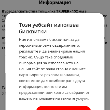
Информация
Дърводелската стяга тип щипка TRUPER - 152 мм
е
с пластмасово тяло. Дръжките са с TPR антиплъзгащо покритие.
Снабдена е с подвижни полипропиленови челюсти, които не
Този уебсайт използва
увреждат обработвания детайл. Металният щифт пък увеличава
продължителността ѝ на употреба.
бисквитки
Дърводелската стяга тип щипка TRUPER - 152 мм
е необходим
Ние използваме бисквитки, за да
помощник при рязане под наклон, фрезоване и множество други
персонализираме съдържанието,
задачи.
рекламите и да анализираме нашия
Максимален обхват на челюстите:
152 мм
трафик. Също така споделяме
информация за използването на
нашия сайт от ваша страна с нашите
партньори за реклама и анализи,
Характеристики
които може да я комбинират с друга
информация, която сте им
Тегло (кг.)
предоставили или която са събрали от
0.124
вашето използване на техните услуги.