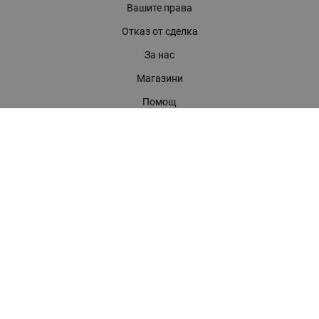
Вашите права
Отказ от сделка
За нас
Магазини
Помощ
Карта на сайта
Контакти
КОНТАКТИ
БАГИРА ООД
гр. Стара Загора, бул. "Патриарх Евтимий" 39
Телефони:
0899 919 917
- Информация
(042) 613 389
- Факс
0886 886 332
- Онлайн магазин
E-mail:
online:at:bagira.bg