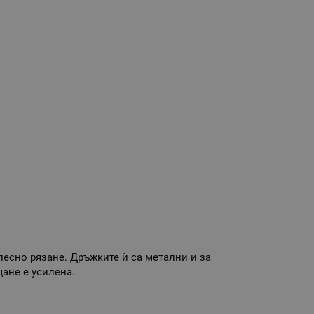
есно рязане. Дръжките ѝ са метални и за
щане е усилена.