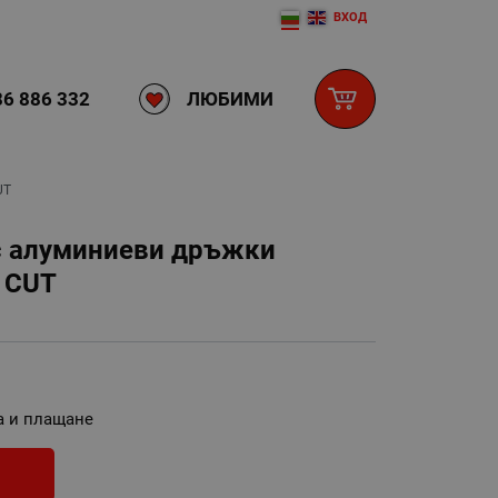
ВХОД
ЛЮБИМИ
6 886 332
UT
с алуминиеви дръжки
 CUT
а и плащане
И