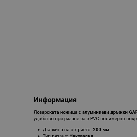
Информация
Лозарската ножица с алуминиеви дръжки GAR
удобство при рязане са с PVC полимерно покри
Дължина на острието:
200 мм
Тип рязане:
Наковалня