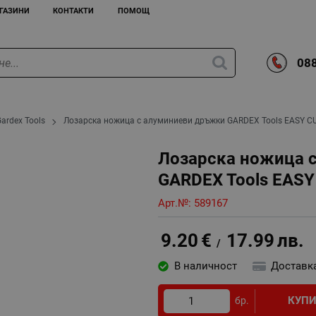
ГАЗИНИ
КОНТАКТИ
ПОМОЩ
088
Gardex Tools
Лозарска ножица с алуминиеви дръжки GARDEX Tools EASY C
Лозарска ножица 
GARDEX Tools EASY
Арт.№:
589167
9.20
€
17.99
лв.
/
В наличност
Доставк
КУП
бр.