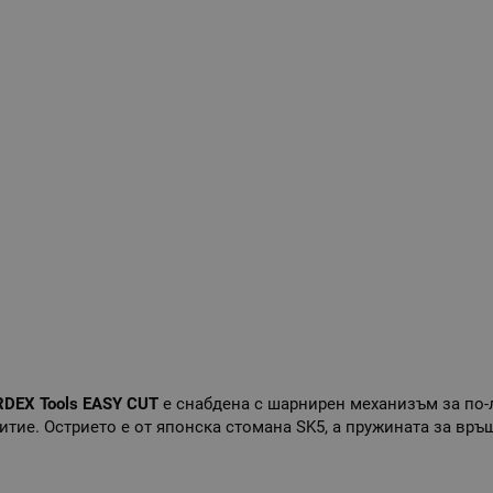
DEX Tools EASY CUT
е снабдена с шарнирен механизъм за по-л
тие. Острието е от японска стомана SK5, а пружината за връ