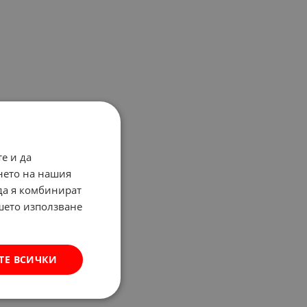
е и да
нето на нашия
 да я комбинират
ашето използване
ТЕ ВСИЧКИ