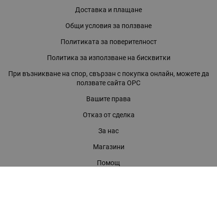
Доставка и плащане
Общи условия за ползване
Политиката за поверителност
Политика за използване на бисквитки
При възникване на спор, свързан с покупка онлайн, можете да
ползвате сайта ОРС
Вашите права
Отказ от сделка
За нас
Магазини
Помощ
Карта на сайта
Контакти