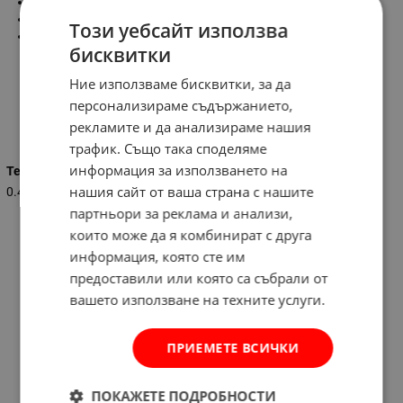
Двойно дъно
Материал : полипропилен
Този уебсайт използва
Произход : Украйна
бисквитки
Ние използваме бисквитки, за да
персонализираме съдържанието,
Характеристики
рекламите и да анализираме нашия
трафик. Също така споделяме
информация за използването на
Тегло (кг.)
нашия сайт от ваша страна с нашите
0.400
партньори за реклама и анализи,
които може да я комбинират с друга
информация, която сте им
предоставили или която са събрали от
вашето използване на техните услуги.
ПРИЕМЕТЕ ВСИЧКИ
ПОКАЖЕТЕ ПОДРОБНОСТИ