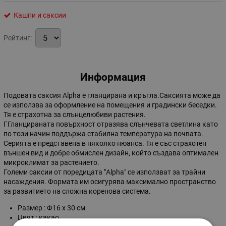
Кашпи и саксии
Рейтинг:
Информация
Подовата саксия Alpha е гланцирана и кръгла.Саксията може да
се използва за оформление на помещения и градински беседки.
Тя е страхотна за слънцелюбиви растения.
ГГланцираната повърхност отразява слънчевата светлина като
по този начин поддържа стабилна температура на почвата.
Серията е представена в няколко нюанса. Тя е със страхотен
външен вид и добре обмислен дизайн, който създава оптимален
микроклимат за растението.
Големи саксии от поредицата "Alpha" се използват за трайни
насаждения. Формата им осигурява максимално пространство
за развитието на сложна коренова система.
Размер : Ф16 x 30 см
Цвят : какао