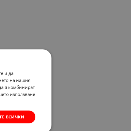
е и да
нето на нашия
 да я комбинират
ашето използване
ТЕ ВСИЧКИ