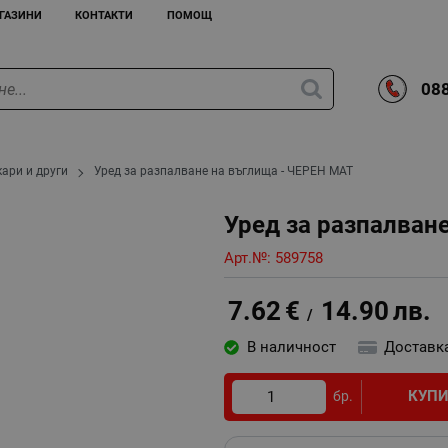
ГАЗИНИ
КОНТАКТИ
ПОМОЩ
088
ари и други
Уред за разпалване на въглища - ЧЕРЕН МАТ
Уред за разпалван
Арт.№:
589758
7.62
€
14.90
лв.
/
В наличност
Доставк
КУП
бр.