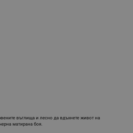
рвените въглища и лесно да вдъхнете живот на
черна матирана боя.