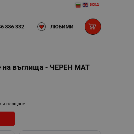
ВХОД
ЛЮБИМИ
6 886 332
е на въглища - ЧЕРЕН МАТ
а и плащане
И