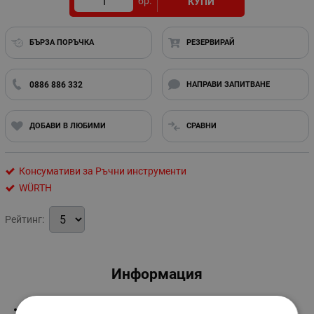
бр.
КУПИ
БЪРЗА ПОРЪЧКА
РЕЗЕРВИРАЙ
0886 886 332
НАПРАВИ ЗАПИТВАНЕ
ДОБАВИ В ЛЮБИМИ
СРАВНИ
Консумативи за Ръчни инструменти
WÜRTH
Рейтинг:
Информация
Сребърен припой: Сребро 30%