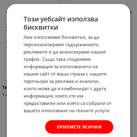
Ключ за маслен филтър тричелюстен e регулируем от 95 мм
Този уебсайт използва
по цялата дължина до 165 мм
Плътно захваща филтъра за лесно отстраняване
бисквитки
При по-голям въртящ момент, зъбците се захващат по-
здраво, което позволява по-лесно и по-бързо действие
Ние използваме бисквитки, за да
Обхват: 95 - 165 мм
персонализираме съдържанието,
Захват: 1 / 2''
рекламите и да анализираме нашия
трафик. Също така споделяме
информация за използването на
Характеристики
нашия сайт от ваша страна с нашите
партньори за реклама и анализи,
Тегло (кг.)
които може да я комбинират с друга
1.400
информация, която сте им
предоставили или която са събрали от
вашето използване на техните услуги.
ПРИЕМЕТЕ ВСИЧКИ