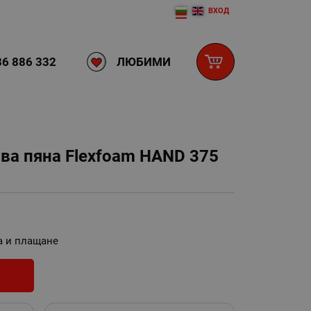
ВХОД
ЛЮБИМИ
6 886 332
ва пяна Flexfoam HAND 375
а и плащане
И