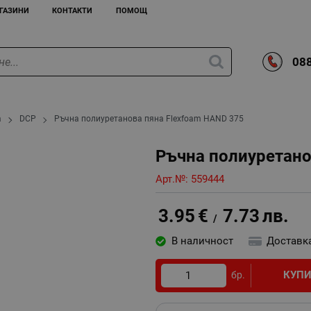
ГАЗИНИ
КОНТАКТИ
ПОМОЩ
088
а
DCP
Ръчна полиуретанова пяна Flexfoam HAND 375
Ръчна полиуретано
Арт.№:
559444
3.95
€
7.73
лв.
/
В наличност
Доставк
КУП
бр.