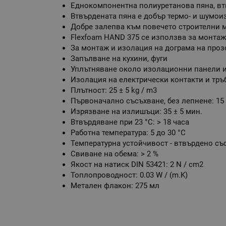
Eднокомпонентна полиуретанова пяна, вт
Втвърдената пяна е добър термо- и шумои
Добре залепва към повечето строителни 
Flexfoam HAND 375 се използва за монтаж
За монтаж и изолация на дограма на проз
Запълване на кухини, фуги
Уплътняване около изолационни панели и 
Изолация на електрически контакти и тръ
Плътност: 25 ± 5 kg / m3
Първоначално съсъхване, без лепнене: 15 
Изрязване на излишъци: 35 ± 5 мин.
Втвърдяване при 23 °С: > 18 часа
Работна температура: 5 до 30 °С
Температурна устойчивост - втвърдено със
Свиване на обема: > 2 %
Якост на натиск DIN 53421: 2 N / cm2
Топлопроводност: 0.03 W / (m.K)
Метален флакон: 275 мл