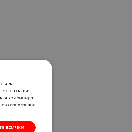
е и да
нето на нашия
 да я комбинират
ашето използване
ТЕ ВСИЧКИ