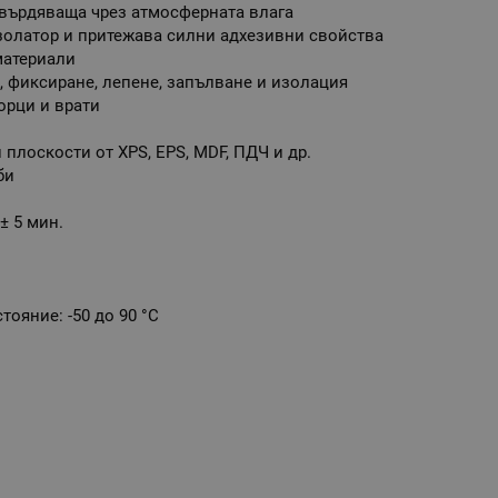
върдяваща чрез атмосферната влага
золатор и притежава силни адхезивни свойства
материали
, фиксиране, лепене, запълване и изолация
орци и врати
плоскости от XPS, EPS, MDF, ПДЧ и др.
би
± 5 мин.
тояние: -50 до 90 °С