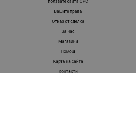
ползвате сайта ОРС
Вашите права
Отказ от сделка
За нас
Магазини
Помощ
Карта на сайта
Контакти
КОНТАКТИ
БАГИРА ООД
гр. Стара Загора, бул. "Патриарх Евтимий" 39
Телефони:
0899 919 917
- Информация
(042) 613 389
- Факс
0886 886 332
- Онлайн магазин