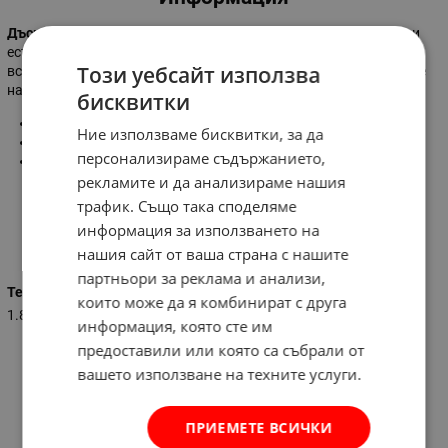
Дъска за рязане и сервиране
- съчетание от акациево дърво и
естествен черен камък. Стилно и елегантно допълнение към
Този уебсайт използва
всяка трапеза. Може да се използва и като плато за поднасяне
на сирена, хапки, предястия, десерти.
бисквитки
Размер на дъската:
∅34х1,5 см
Ние използваме бисквитки, за да
Размер на камъка:
∅30х0,5 см
персонализираме съдържанието,
Материал:
акациево дърво и естествен черен камък
рекламите и да анализираме нашия
трафик. Също така споделяме
информация за използването на
Характеристики
нашия сайт от ваша страна с нашите
партньори за реклама и анализи,
Тегло (кг.)
които може да я комбинират с друга
1.800
информация, която сте им
предоставили или която са събрали от
вашето използване на техните услуги.
ПРИЕМЕТЕ ВСИЧКИ