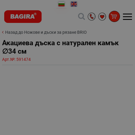
Назад до Ножове и дъски за рязане BRIO
Акациева дъска с натурален камък
∅34 см
Арт.№:
591474