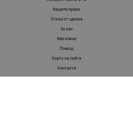
Вашите права
Отказ от сделка
За нас
Магазини
Помощ
Карта на сайта
Контакти
КОНТАКТИ
БАГИРА ООД
гр. Стара Загора, бул. "Патриарх Евтимий" 39
Телефони:
0899 919 917
- Информация
(042) 613 389
- Факс
0886 886 332
- Онлайн магазин