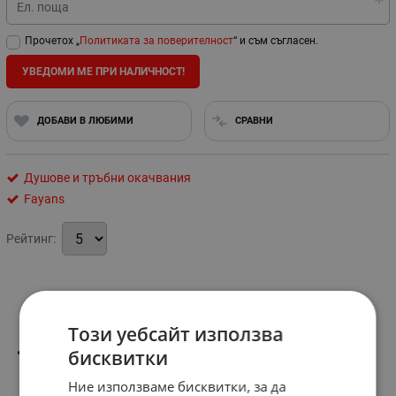
Ел. поща
Прочетох „
Политиката за поверителност
“ и съм съгласен.
УВЕДОМИ МЕ ПРИ НАЛИЧНОСТ!
ДОБАВИ В ЛЮБИМИ
СРАВНИ
Душове и тръбни окачвания
Fayans
Рейтинг:
Информация
Този уебсайт използва
-цвят:хром-гланц
бисквитки
Ние използваме бисквитки, за да