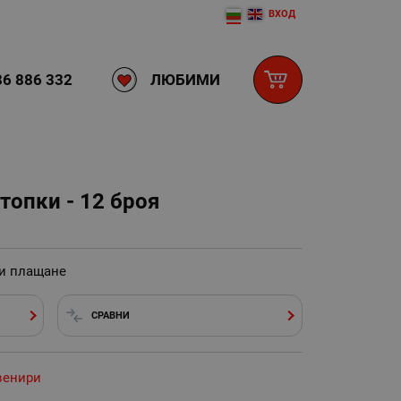
ВХОД
ЛЮБИМИ
6 886 332
топки - 12 броя
 и плащане
СРАВНИ
венири