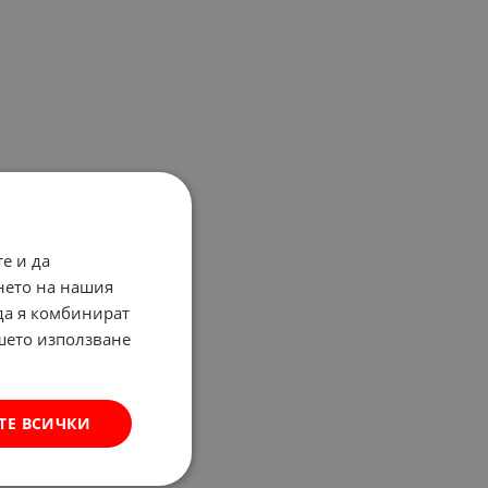
е и да
нето на нашия
 да я комбинират
ашето използване
ТЕ ВСИЧКИ