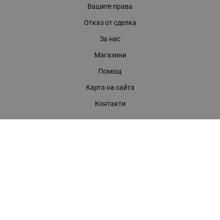
Вашите права
Отказ от сделка
За нас
Магазини
Помощ
Карта на сайта
Контакти
КОНТАКТИ
БАГИРА ООД
гр. Стара Загора, бул. "Патриарх Евтимий" 39
Телефони:
0899 919 917
- Информация
(042) 613 389
- Факс
0886 886 332
- Онлайн магазин
E-mail:
online:at:bagira.bg