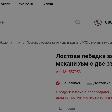
ГАЗИНИ
КОНТАКТИ
ПОМОЩ
088
ебедки
mtx
Лостова лебедка за теглене и вдигане MTX с механизъм с 
Лостова лебедка за
механизъм с две з
Арт.№:
557958
Неналичен
Доставка
Продуктът вече е разпродаден,
щом го получим отново или да
Ел. поща