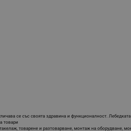
тличава се със своята здравина и функционалност. Лебедката
а товари
такелаж, товарене и разтоварване, монтаж на оборудване, м