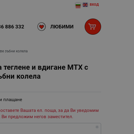
ВХОД
ЛЮБИМИ
6 886 332
две зъбни колела
 теглене и вдигане MTX с
ъбни колела
 и плащане
 оставете Вашата ел. поща, за да Ви уведомим
 Ви предложим негов заместител.