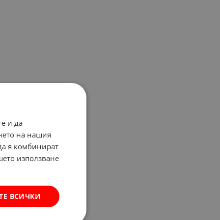
е и да
нето на нашия
 да я комбинират
ашето използване
ТЕ ВСИЧКИ