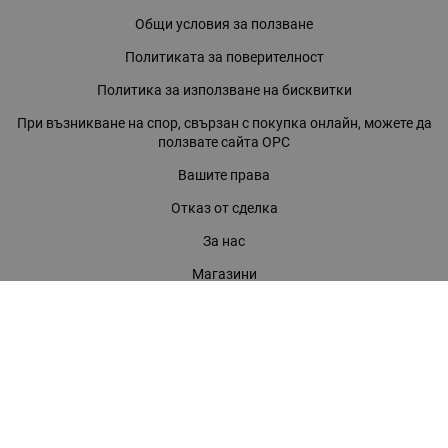
Общи условия за ползване
Политиката за поверителност
Политика за използване на бисквитки
При възникване на спор, свързан с покупка онлайн, можете да
ползвате сайта ОРС
Вашите права
Отказ от сделка
За нас
Магазини
Помощ
Карта на сайта
Контакти
КОНТАКТИ