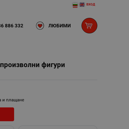
ВХОД
ЛЮБИМИ
6 886 332
а произволни фигури
а и плащане
И