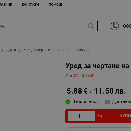
ГАЗИНИ
КОНТАКТИ
ПОМОЩ
088
Други
Уред за чертане на произволни фигури
Уред за чертане н
Арт.№:
557930
5.88
€
11.50
лв.
/
В наличност
Доставк
КУП
бр.