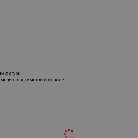
ни фигури
змери в сантиметри и инчове