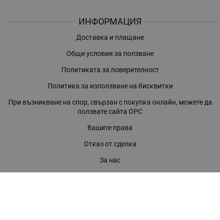
ИНФОРМАЦИЯ
Доставка и плащане
Общи условия за ползване
Политиката за поверителност
Политика за използване на бисквитки
При възникване на спор, свързан с покупка онлайн, можете да
ползвате сайта ОРС
Вашите права
Отказ от сделка
За нас
Магазини
Помощ
Карта на сайта