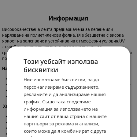
Информация
Висококачествена лента,предназначена за лепене или
нарязване на полиетиленови фолиа.Тя е безцветна с висока
яркост на залепване и устойчива на атмосферни условия,UV
лъчи.Подходяща за ремонт както у дома така и в
градината.Лентата се поставя само върху чисти и обезмаслени
повърхности.
Този уебсайт използва
бисквитки
Намира приложение още:
ремонт и изграждане на тунели от фолио
Ние използваме бисквитки, за да
съединяване, уплътняване на градинско и покривно фолио
персонализираме съдържанието,
съединяване на различни видовве LDPE, PE фолиа
рекламите и да анализираме нашия
ремонт на пластмасови изделия
трафик. Също така споделяме
Характеристика :
информация за използването на
нашия сайт от ваша страна с нашите
ширина:
48 мм
дължина :
20 м
партньори за реклама и анализи,
материал:
PE
които може да я комбинират с друга
Цвят :
безцветен