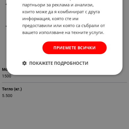
партньори за реклама и анализи,
Окомплектовка: 5 м маркуч за високо налягане, воден
филтър, 3 в 1 дюза, 450 мл дюза с високо налягане за
които може да я комбинират с друга
почистващ препарат, дюза с удължителна тръба, пистолет
информация, която сте им
за високо налягане
предоставили или която са събрали от
Гаранция:
2
години
вашето използване на техните услуги.
ПРИЕМЕТЕ ВСИЧКИ
Характеристики
ПОКАЖЕТЕ ПОДРОБНОСТИ
Мощност (W)
1500
Тегло (кг.)
5.500