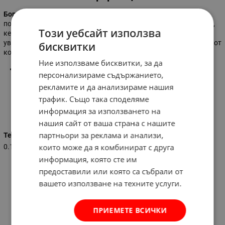
Боркорона за мрамор и гранит
Troy
- с връх с диамантено
покритие, диаметър 33 мм. Използва се за пробиване на фаянс,
Този уебсайт използва
керамика, порцелан и теракот. Диамантеното покритие
увеличава производителността и запазва по-остър режещ ръб от
бисквитки
конвенционалните карбидни или биметални боркорони.
Ние използваме бисквитки, за да
Диаметър на пробиване:
33 мм
персонализираме съдържанието,
рекламите и да анализираме нашия
трафик. Също така споделяме
Характеристики
информация за използването на
нашия сайт от ваша страна с нашите
партньори за реклама и анализи,
Тегло (кг.)
които може да я комбинират с друга
0.100
информация, която сте им
предоставили или която са събрали от
вашето използване на техните услуги.
ПРИЕМЕТЕ ВСИЧКИ