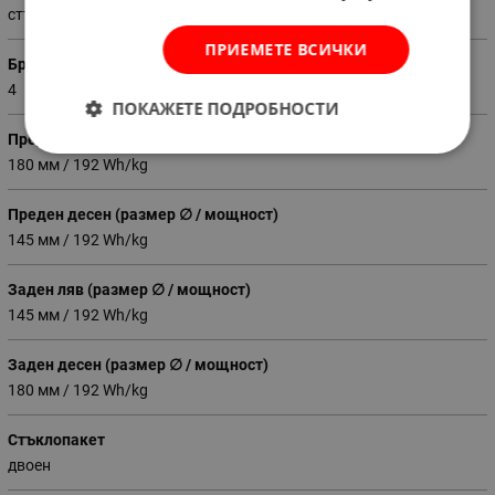
стъклокерамичен
ПРИЕМЕТЕ ВСИЧКИ
Брой нагревателни зони
4
ПОКАЖЕТЕ ПОДРОБНОСТИ
Преден ляв (размер ∅ / мощност)
180 мм / 192 Wh/kg
Преден десен (размер ∅ / мощност)
145 мм / 192 Wh/kg
Заден ляв (размер ∅ / мощност)
145 мм / 192 Wh/kg
Заден десен (размер ∅ / мощност)
180 мм / 192 Wh/kg
Стъклопакет
двоен