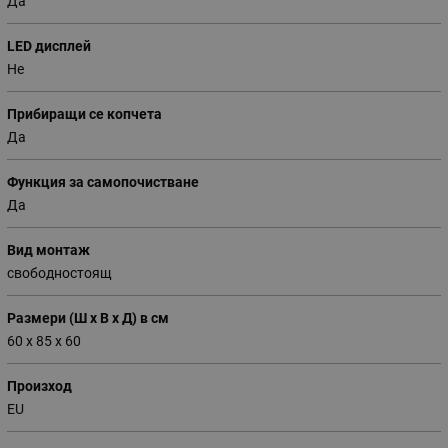
Да
LED дисплей
Не
Прибиращи се копчета
Да
Функция за самопочистване
Да
Вид монтаж
свободностоящ
Размери (Ш х В х Д) в см
60 х 85 х 60
Произход
EU