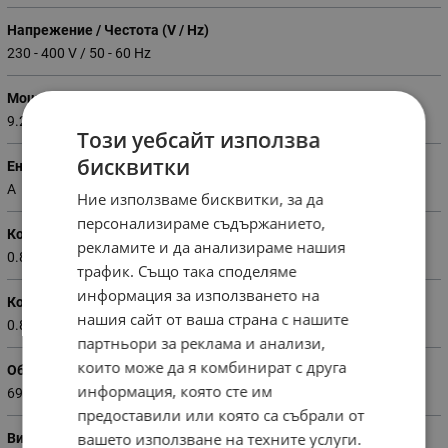
Напрежение / Честота (V / Hz)
230 - 400 V / 50 - 60 Hz
Мощност (kW)
9.20
Този уебсайт използва
бисквитки
Енергиен клас
A
Ние използваме бисквитки, за да
персонализираме съдържанието,
Консумация на енергия конвенционална (kWh)
рекламите и да анализираме нашия
0.87
трафик. Също така споделяме
информация за използването на
Консумация на енергия конвекционална (kWh)
нашия сайт от ваша страна с нашите
0.80
партньори за реклама и анализи,
които може да я комбинират с друга
Обем на фурната (литри)
информация, която сте им
69
предоставили или която са събрали от
вашето използване на техните услуги.
Вид на плота