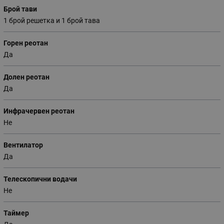
Брой тави
1 брой решетка и 1 брой тава
Горен реотан
Да
Долен реотан
Да
Инфрачервен реотан
Не
Вентилатор
Да
Телескопични водачи
Не
Таймер