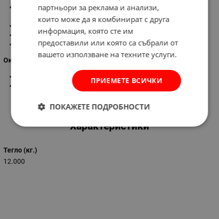
партньори за реклама и анализи,
Пръстен за теглене и обезопасяващи въжета,четири
въздушни камери
които може да я комбинират с друга
Винтови клапани за бързо напомпване / изпускане
информация, която сте им
Въже по периметъра на лодката
предоставили или която са събрали от
Дръжка за теглене отпред
вашето използване на техните услуги.
Окомплектовка:
2 броя гребла - 145 см
ПРИЕМЕТЕ ВСИЧКИ
самозалепваща се лепенка за ремонт
ПОКАЖЕТЕ ПОДРОБНОСТИ
Характеристики
Тегло (кг.)
12.000