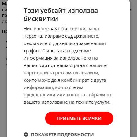
Маска за плуване Dominator
Bestway
-
осигуряват забавления
Този уебсайт използва
под водата за всички над 14 годишна възраст. Гарантирано ще
получите удобство и защита, докато се наслаждавате на
бисквитки
любимия спорт.
Ние използваме бисквитки, за да
Предимства:
персонализираме съдържанието,
Две
отделни лещи
рекламите и да анализираме нашия
Силиконова рамка
на очите и носа - осигурява повече
трафик. Също така споделяме
комфорт и по-добро прилепяне
информация за използването на
Регулируема каишка
нашия сайт от ваша страна с нашите
UV филтър
за защита на очите
партньори за реклама и анализи,
които може да я комбинират с друга
информация, която сте им
предоставили или която са събрали от
вашето използване на техните услуги.
ПРИЕМЕТЕ ВСИЧКИ
ПОКАЖЕТЕ ПОДРОБНОСТИ